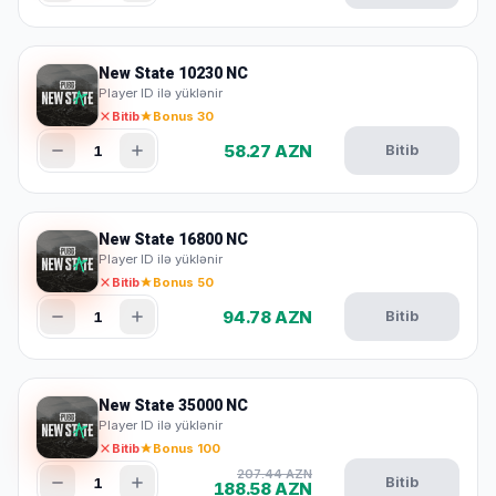
New State 10230 NC
Player ID ilə yüklənir
Bitib
Bonus 30
58.27 AZN
1
Bitib
New State 16800 NC
Player ID ilə yüklənir
Bitib
Bonus 50
94.78 AZN
1
Bitib
New State 35000 NC
Player ID ilə yüklənir
Bitib
Bonus 100
207.44 AZN
1
Bitib
188.58 AZN