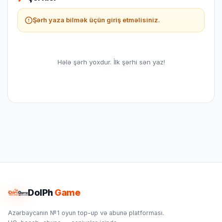
AYARLAR
'a gedin.
Şərh yaza bilmək üçün giriş etməlisiniz.
Hələ şərh yoxdur. İlk şərhi sən yaz!
TEMEL'e get və
Hesap Kimliğini
(Account ID) kopyala.
DolPh
Game
Bonus Nədir?
Azərbaycanın №1 oyun top-up və abunə platforması.
Bonus
siz saytdan məhsul aldıqca balansınıza yığılır. Hər