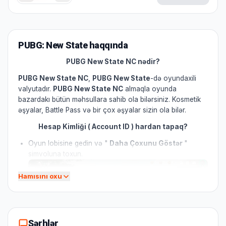
PUBG: New State haqqında
PUBG New State NC nədir?
PUBG New State NC
,
PUBG New State
-də oyundaxili
valyutadır.
PUBG New State NC
almaqla oyunda
bazardakı bütün məhsullara sahib ola bilərsiniz. Kosmetik
əşyalar, Battle Pass və bir çox əşyalar sizin ola bilər.
Hesap Kimliği ( Account ID ) hardan tapaq?
Oyun lobisine gedin və "
Daha Çoxunu Göstər
"
simvoluna toxun.
Hamısını oxu
Şərhlər