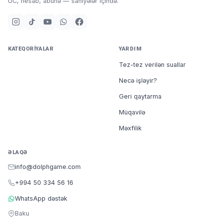
UC, hesab, abunə — saniyələr içində.
məhsulun özünə uyğun bonusu var. Siz 100 bonus
yığdıqdan sonra
BURADAN
daxil olub onu
1 AZN
kimi
dəyişə bilərsiniz. Bonus dəyişdirmək üçün minimum
balansınızda 100 bonus olmalıdır.
1 bonus = 0.01 AZN
KATEQORIYALAR
YARDIM
7/24 Dəstək, tez və güvənilir çatdırılma seçimi və ən
Tez-tez verilən suallar
ucuz
PUBG New State NC
məhsulları DolPh Game'da.
Pubg New State NC satın al
ən yeni məhsullara sahib ol.
Necə işləyir?
Tez ve güvənilir çatdırılma, ən ucuz
PUBG NEW STATE NC
Geri qaytarma
DolPh Game’da!
Müqavilə
Məxfilik
ƏLAQƏ
info@dolphgame.com
+994 50 334 56 16
WhatsApp dəstək
Baku