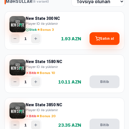
MƏHSULLAR
(6 variant)
New State 300 NC
Player ID ilə yüklənir
Stok
Bonus 3
1.93 AZN
1
Satın al
New State 1580 NC
Player ID ilə yüklənir
Bitib
Bonus 10
10.11 AZN
1
Bitib
New State 3850 NC
Player ID ilə yüklənir
Bitib
Bonus 20
23.35 AZN
1
Bitib