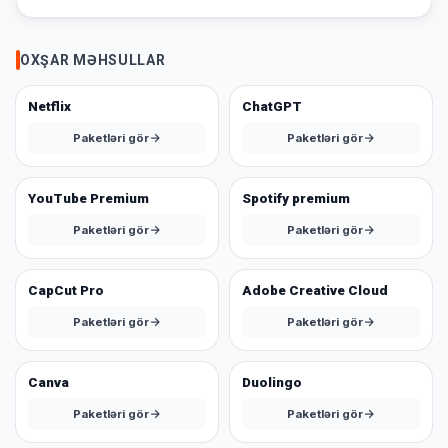
yoxdur.
OXŞAR MƏHSULLAR
Səbətiniz
Hamısına
boşdur
Netflix
ChatGPT
Sevdiyiniz
Paketləri gör
Paketləri gör
bax
məhsulları
əlavə
edin.
YouTube Premium
Spotify premium
Paketləri gör
Paketləri gör
Alış-
verişə
başla
CapCut Pro
Adobe Creative Cloud
Paketləri gör
Paketləri gör
Canva
Duolingo
Paketləri gör
Paketləri gör