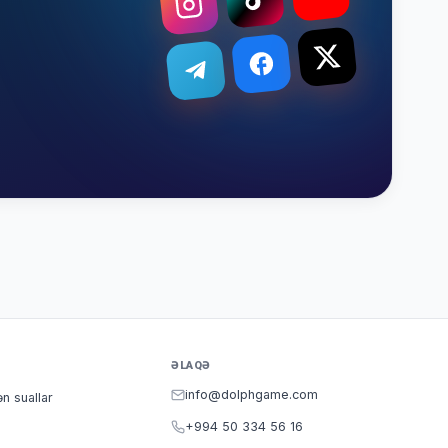
ƏLAQƏ
info@dolphgame.com
ən suallar
+994 50 334 56 16