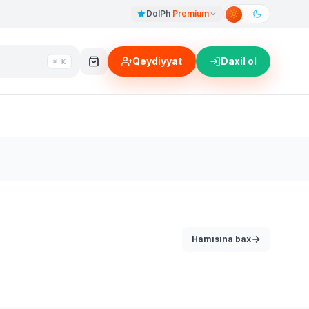
DolPh
Premium
Qeydiyyat
Daxil ol
⌘ K
Hamısına bax