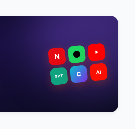
N
Ai
C
GPT