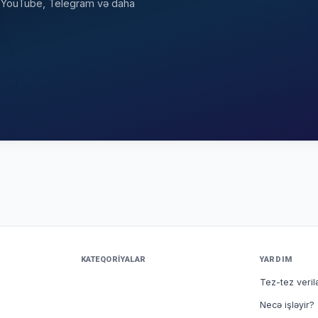
k, YouTube, Telegram və daha
KATEQORIYALAR
YARDIM
Tez-tez veril
Necə işləyir?