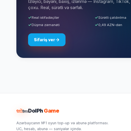
İzləyici, bəyəni, baxış, izlənmə — Instagram, TikTo
çoxu. Real, sürətli və sərfəli.
Real istifadəçilər
Sürətli çatdırılma
Düşmə zəmanəti
0,49 AZN-dən
Sifariş ver
DolPh
Game
Azərbaycanın №1 oyun top-up və abunə platforması.
UC, hesab, abunə — saniyələr içində.