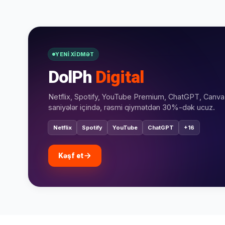
Bildiriş
yoxdur.
YENI XIDMƏT
DolPh
Digital
Səbətiniz
Hamısına
boşdur
Sevdiyiniz
Netflix, Spotify, YouTube Premium, ChatGPT, Can
bax
məhsulları
saniyələr içində, rəsmi qiymətdən 30%-dək ucuz.
əlavə
edin.
Netflix
Spotify
YouTube
ChatGPT
+16
Alış-
Kəşf et
verişə
başla