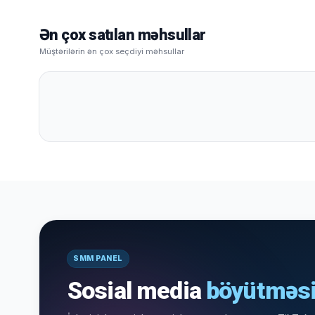
Ən çox satılan məhsullar
Müştərilərin ən çox seçdiyi məhsullar
SMM PANEL
Sosial media
böyütməs