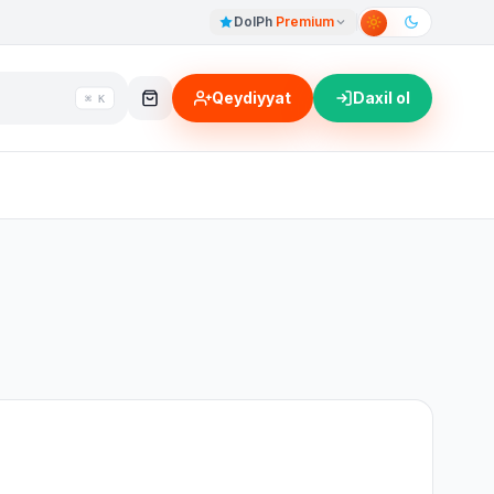
DolPh
Premium
Qeydiyyat
Daxil ol
⌘ K