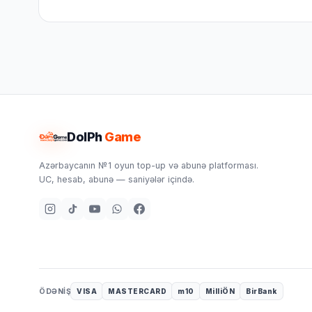
Bildiriş
yoxdur.
Səbətiniz
Hamısına
boşdur
Sevdiyiniz
DolPh
Game
bax
məhsulları
əlavə
Azərbaycanın №1 oyun top-up və abunə platforması.
edin.
UC, hesab, abunə — saniyələr içində.
Alış-
verişə
başla
ÖDƏNIŞ
VISA
MASTERCARD
m10
MilliÖN
BirBank