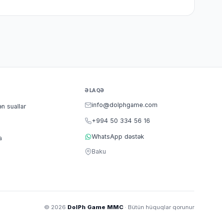
ƏLAQƏ
info@dolphgame.com
ən suallar
+994 50 334 56 16
WhatsApp dəstək
a
Baku
© 2026
DolPh Game MMC
· Bütün hüquqlar qorunur