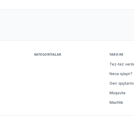
KATEQORIYALAR
YARDIM
Tez-tez veril
Necə işləyir?
Geri qaytarm
Müqavilə
Məxfilik