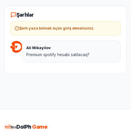
Şərhlər
Şərh yaza bilmək üçün giriş etməlisiniz.
Ali Mikayilov
Premium spotify hesabi satilacaq?
DolPh
Game