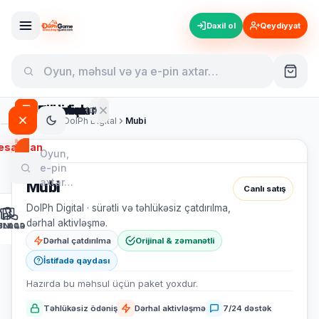
Daxil ol
Qeydiyyat
Hesabım
Bildirişlər
Səbətim
(0)
DolPh
Game
Ana səhifə
DolPh Digital
Mubi
esabdan
Oyun,
Son Bildirişlər
Səbətiniz hazır
çıx
e-pin
Sizi
Hazırda
axtar…
0
Mubi
səbətinizdə
Canlı satış
0
bildiriş
0
gözləyir
DolPh Digital · sürətli və təhlükəsiz çatdırılma,
məhsul
var
Canlı
dərhal aktivləşmə.
UNLAR
ƏLAQƏ
BLOQ
bildirişlər
7/24
Hamısı
Dərhal çatdırılma
Orijinal & zəmanətli
aktiv
aktiv
ödəniş
İstifadə qaydası
Hazırda bu məhsul üçün paket yoxdur.
Təhlükəsiz ödəniş
Dərhal aktivləşmə
7/24 dəstək
Bildiriş