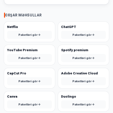
yoxdur.
OXŞAR MƏHSULLAR
Səbətiniz
Hamısına
boşdur
Netflix
ChatGPT
Sevdiyiniz
Paketləri gör
Paketləri gör
bax
məhsulları
əlavə
edin.
YouTube Premium
Spotify premium
Paketləri gör
Paketləri gör
Alış-
verişə
başla
CapCut Pro
Adobe Creative Cloud
Paketləri gör
Paketləri gör
Canva
Duolingo
Paketləri gör
Paketləri gör