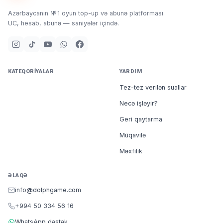
Azərbaycanın №1 oyun top-up və abunə platforması.
UC, hesab, abunə — saniyələr içində.
KATEQORIYALAR
YARDIM
Tez-tez verilən suallar
Necə işləyir?
Geri qaytarma
Müqavilə
Məxfilik
ƏLAQƏ
info@dolphgame.com
+994 50 334 56 16
WhatsApp dəstək