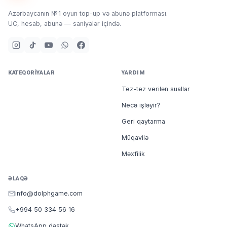
Azərbaycanın №1 oyun top-up və abunə platforması.
UC, hesab, abunə — saniyələr içində.
KATEQORIYALAR
YARDIM
Tez-tez verilən suallar
Necə işləyir?
Geri qaytarma
Müqavilə
Məxfilik
ƏLAQƏ
info@dolphgame.com
+994 50 334 56 16
WhatsApp dəstək