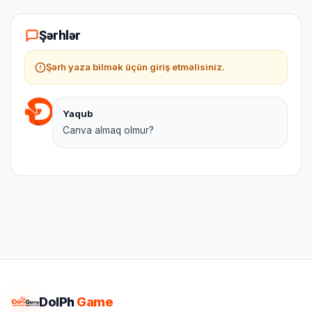
Şərhlər
Şərh yaza bilmək üçün giriş etməlisiniz.
Yaqub
Canva almaq olmur?
DolPh
Game