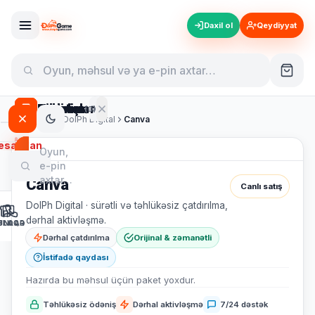
Daxil ol
Qeydiyyat
Hesabım
Bildirişlər
Səbətim
(0)
DolPh
Game
Ana səhifə
DolPh Digital
Canva
esabdan
Oyun,
Son Bildirişlər
Səbətiniz hazır
çıx
e-pin
Sizi
Hazırda
axtar…
0
Canva
səbətinizdə
Canlı satış
0
bildiriş
0
gözləyir
DolPh Digital · sürətli və təhlükəsiz çatdırılma,
məhsul
var
Canlı
dərhal aktivləşmə.
UNLAR
ƏLAQƏ
BLOQ
bildirişlər
7/24
Hamısı
Dərhal çatdırılma
Orijinal & zəmanətli
aktiv
aktiv
ödəniş
İstifadə qaydası
Hazırda bu məhsul üçün paket yoxdur.
Təhlükəsiz ödəniş
Dərhal aktivləşmə
7/24 dəstək
Bildiriş