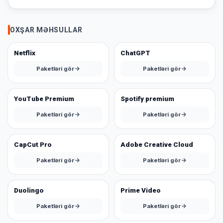
yoxdur.
OXŞAR MƏHSULLAR
Səbətiniz
Hamısına
boşdur
Netflix
ChatGPT
Sevdiyiniz
Paketləri gör
Paketləri gör
bax
məhsulları
əlavə
edin.
YouTube Premium
Spotify premium
Paketləri gör
Paketləri gör
Alış-
verişə
başla
CapCut Pro
Adobe Creative Cloud
Paketləri gör
Paketləri gör
Duolingo
Prime Video
Paketləri gör
Paketləri gör