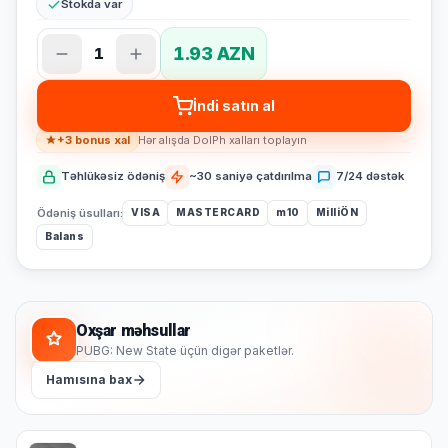
Stokda var
1.93 AZN
1
İndi satın al
+3 bonus xal
Hər alışda DolPh xalları toplayın
Təhlükəsiz ödəniş
~30 saniyə çatdırılma
7/24 dəstək
Ödəniş üsulları:
VISA
MASTERCARD
m10
MilliÖN
Balans
Oxşar məhsullar
PUBG: New State üçün digər paketlər.
Hamısına bax