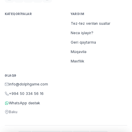
KATEQORIYALAR
YARDIM
Tez-tez verilən suallar
Necə işləyir?
Geri qaytarma
Müqavilə
Məxfilik
ƏLAQƏ
info@dolphgame.com
+994 50 334 56 16
WhatsApp dəstək
Baku