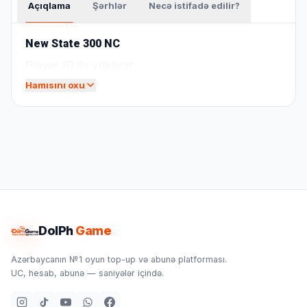
Açıqlama
Şərhlər
Necə istifadə edilir?
New State 300 NC
Player ID ilə yüklənir
Hamısını oxu
DolPh
Game
Azərbaycanın №1 oyun top-up və abunə platforması.
UC, hesab, abunə — saniyələr içində.