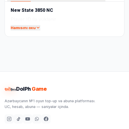
New State 3850 NC
Player ID ilə yüklənir
Hamısını oxu
DolPh
Game
Azərbaycanın №1 oyun top-up və abunə platforması.
UC, hesab, abunə — saniyələr içində.