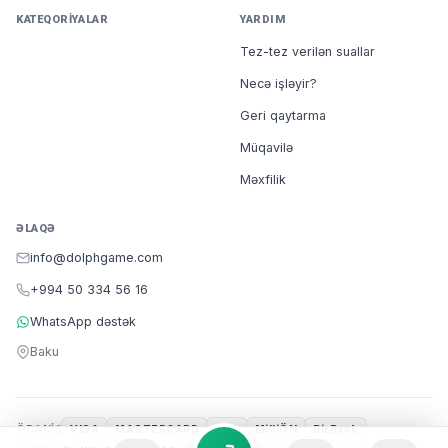
KATEQORIYALAR
YARDIM
Tez-tez verilən suallar
Necə işləyir?
Geri qaytarma
Müqavilə
Məxfilik
ƏLAQƏ
info@dolphgame.com
+994 50 334 56 16
WhatsApp dəstək
Baku
ÖDƏNIŞ
VISA
MASTERCARD
m10
MilliÖN
BirBank