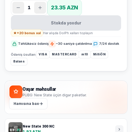
23.35 AZN
1
Stokda yoxdur
+20 bonus xal
Hər alışda DolPh xalları toplayın
Təhlükəsiz ödəniş
~30 saniyə çatdırılma
7/24 dəstək
Ödəniş üsulları:
VISA
MASTERCARD
m10
MilliÖN
Balans
Oxşar məhsullar
PUBG: New State üçün digər paketlər.
Hamısına bax
New State 300 NC
1.93 AZN