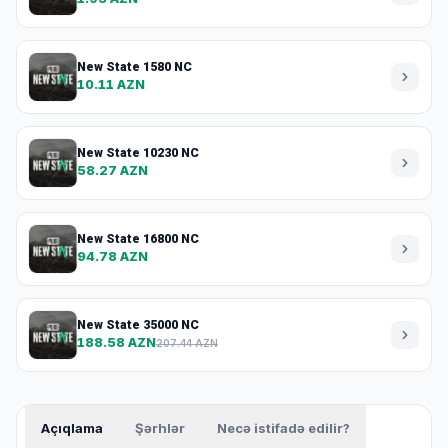
New State 1580 NC
10.11 AZN
New State 10230 NC
58.27 AZN
New State 16800 NC
94.78 AZN
New State 35000 NC
188.58 AZN
207.44 AZN
Açıqlama
Şərhlər
Necə istifadə edilir?