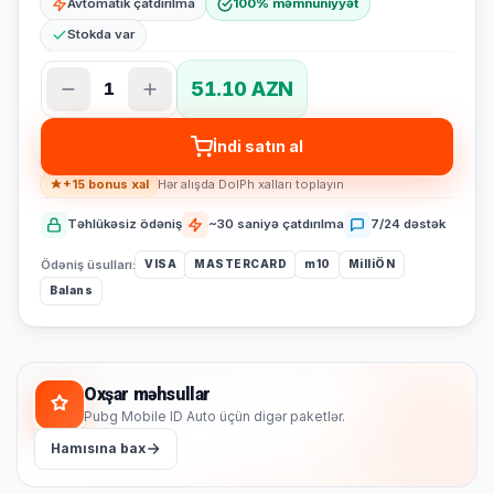
Avtomatik çatdırılma
100% məmnuniyyət
Stokda var
51.10 AZN
1
İndi satın al
+15 bonus xal
Hər alışda DolPh xalları toplayın
Təhlükəsiz ödəniş
~30 saniyə çatdırılma
7/24 dəstək
Ödəniş üsulları:
VISA
MASTERCARD
m10
MilliÖN
Balans
Oxşar məhsullar
Pubg Mobile ID Auto üçün digər paketlər.
Hamısına bax