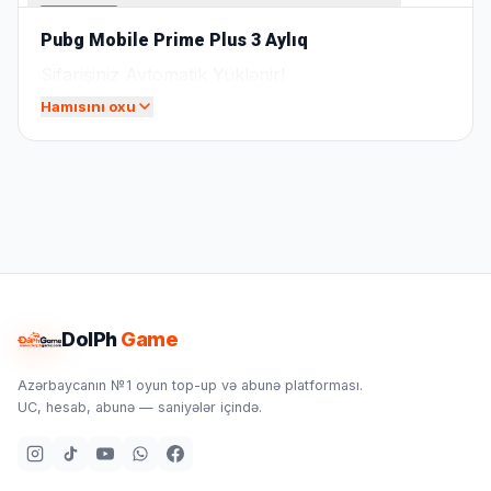
Pubg Mobile Prime Plus 3 Aylıq
Sifarişiniz Avtomatik Yüklənir!
Hamısını oxu
DolPh
Game
Azərbaycanın №1 oyun top-up və abunə platforması.
UC, hesab, abunə — saniyələr içində.