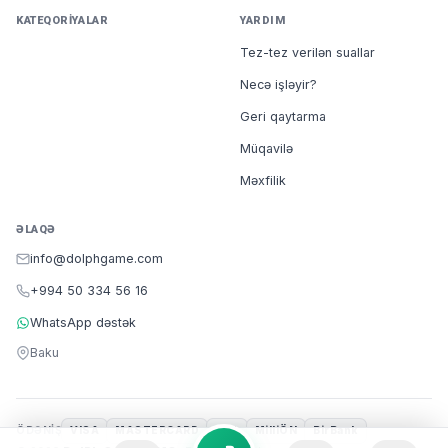
KATEQORIYALAR
YARDIM
Tez-tez verilən suallar
Necə işləyir?
Geri qaytarma
Müqavilə
Məxfilik
ƏLAQƏ
info@dolphgame.com
+994 50 334 56 16
WhatsApp dəstək
Baku
ÖDƏNIŞ
VISA
MASTERCARD
m10
MilliÖN
BirBank