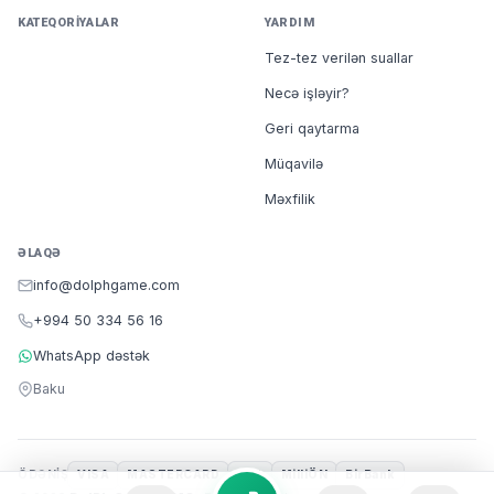
KATEQORIYALAR
YARDIM
Tez-tez verilən suallar
Necə işləyir?
Geri qaytarma
Müqavilə
Məxfilik
ƏLAQƏ
info@dolphgame.com
+994 50 334 56 16
WhatsApp dəstək
Baku
ÖDƏNIŞ
VISA
MASTERCARD
m10
MilliÖN
BirBank