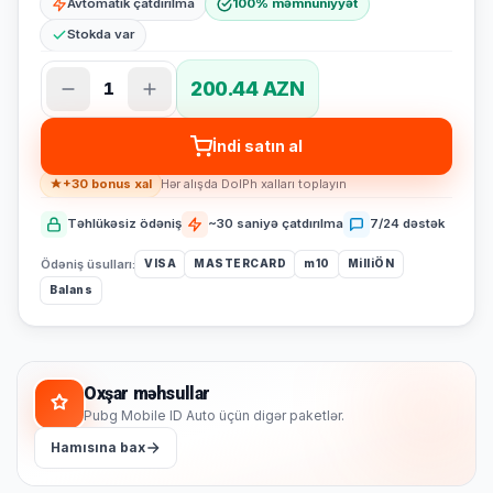
Avtomatik çatdırılma
100% məmnuniyyət
Stokda var
200.44 AZN
1
İndi satın al
+30 bonus xal
Hər alışda DolPh xalları toplayın
Təhlükəsiz ödəniş
~30 saniyə çatdırılma
7/24 dəstək
Ödəniş üsulları:
VISA
MASTERCARD
m10
MilliÖN
Balans
Oxşar məhsullar
Pubg Mobile ID Auto üçün digər paketlər.
Hamısına bax