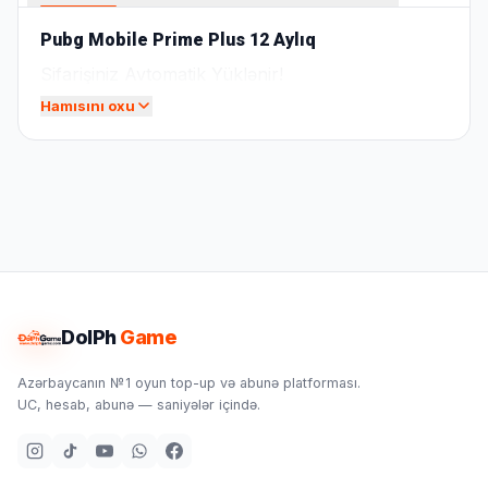
Pubg Mobile Prime Plus 12 Aylıq
Sifarişiniz Avtomatik Yüklənir!
Hamısını oxu
DolPh
Game
Azərbaycanın №1 oyun top-up və abunə platforması.
UC, hesab, abunə — saniyələr içində.