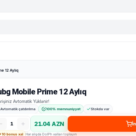
e 12 Aylıq
ubg Mobile Prime 12 Aylıq
arişiniz Avtomatik Yüklənir!
Avtomatik çatdırılma
100% məmnuniyyət
Stokda var
21.04 AZN
1
İn
+10 bonus xal
Hər alışda DolPh xalları toplayın