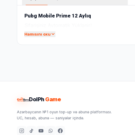
Pubg Mobile Prime 12 Aylıq
Sifarişiniz Avtomatik Yüklənir!
Hamısını oxu
DolPh
Game
Azərbaycanın №1 oyun top-up və abunə platforması.
UC, hesab, abunə — saniyələr içində.