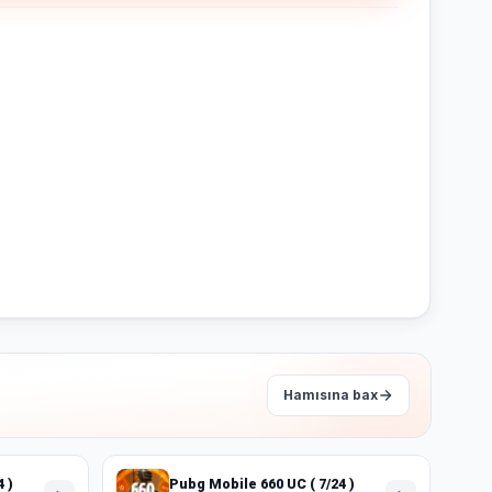
Hamısına bax
 )
Pubg Mobile 660 UC ( 7/24 )