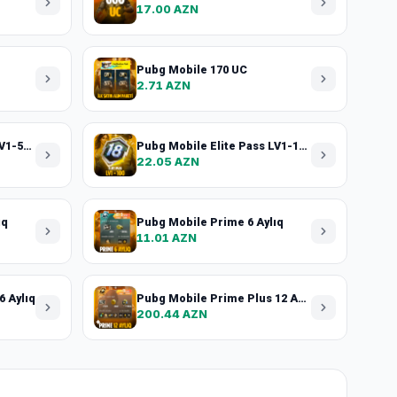
17.00 AZN
Pubg Mobile 170 UC
2.71 AZN
Pubg Mobile Elite Pass LV1-50 + 50 UC
Pubg Mobile Elite Pass LV1-100 + 100 UC
22.05 AZN
ıq
Pubg Mobile Prime 6 Aylıq
11.01 AZN
6 Aylıq
Pubg Mobile Prime Plus 12 Aylıq
200.44 AZN