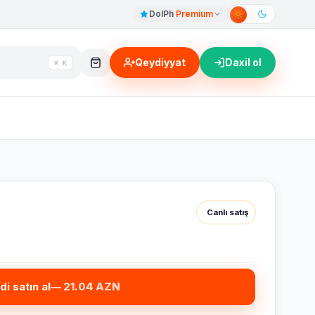
DolPh
Premium
Qeydiyyat
Daxil ol
⌘ K
Canlı satış
di satın al
— 21.04 AZN