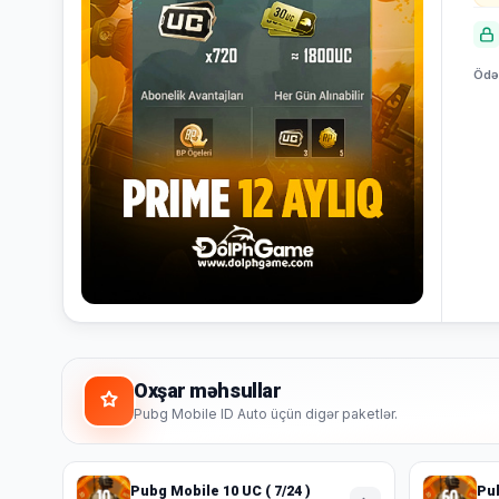
Bildiriş
yoxdur.
Ödən
Səbətiniz
Hamısına
boşdur
Sevdiyiniz
bax
məhsulları
əlavə
edin.
Alış-
verişə
başla
Oxşar məhsullar
Pubg Mobile ID Auto üçün digər paketlər.
Pubg Mobile 10 UC ( 7/24 )
Pub