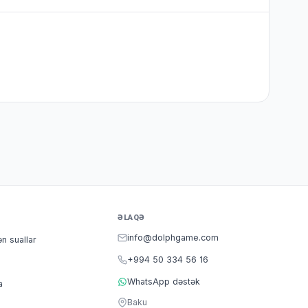
ƏLAQƏ
info@dolphgame.com
ən suallar
+994 50 334 56 16
WhatsApp dəstək
a
Baku