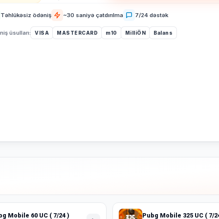
Təhlükəsiz ödəniş
~30 saniyə çatdırılma
7/24 dəstək
iş üsulları:
VISA
MASTERCARD
m10
MilliÖN
Balans
g Mobile 60 UC ( 7/24 )
Pubg Mobile 325 UC ( 7/24