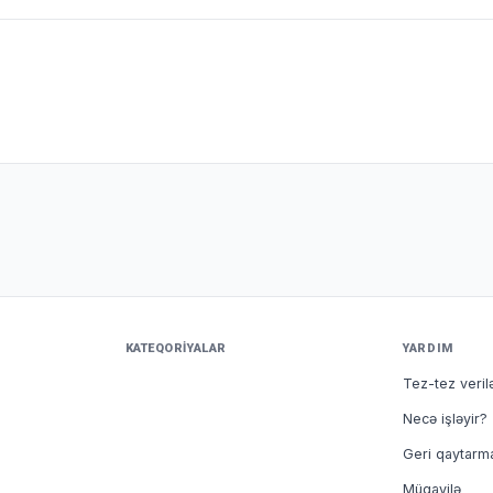
KATEQORIYALAR
YARDIM
Tez-tez veril
Necə işləyir?
Geri qaytarm
Müqavilə