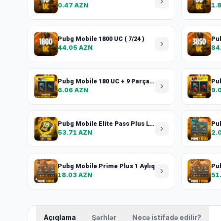
0.47 AZN
1.
Pubg Mobile 1800 UC ( 7/24 )
Pu
44.05 AZN
84
Pubg Mobile 180 UC + 9 Parçacık
6.06 AZN
9.
Pubg Mobile Elite Pass Plus LV1-100+240 UC
Pub
53.71 AZN
2.
Pubg Mobile Prime Plus 1 Aylıq
Pub
18.03 AZN
51
Açıqlama
Şərhlər
Necə istifadə edilir?