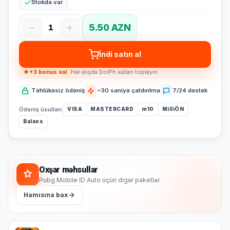
Stokda var
5.50 AZN
1
İndi satın al
+3 bonus xal
Hər alışda DolPh xalları toplayın
Təhlükəsiz ödəniş
~30 saniyə çatdırılma
7/24 dəstək
Ödəniş üsulları:
VISA
MASTERCARD
m10
MilliÖN
Balans
Oxşar məhsullar
Pubg Mobile ID Auto üçün digər paketlər.
Hamısına bax