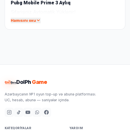
Pubg Mobile Prime 3 Aylıq
Sifarişiniz Avtomatik Yüklənir!
Hamısını oxu
DolPh
Game
Azərbaycanın №1 oyun top-up və abunə platforması.
UC, hesab, abunə — saniyələr içində.
KATEQORIYALAR
YARDIM