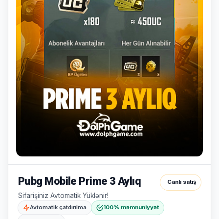
yoxdur.
Səbətiniz
Hamısına
boşdur
Sevdiyiniz
bax
məhsulları
əlavə
edin.
Alış-
verişə
başla
Pubg Mobile Prime 3 Aylıq
Canlı satış
Sifarişiniz Avtomatik Yüklənir!
Avtomatik çatdırılma
100% məmnuniyyət