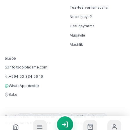
Tez-tez verilən suallar
Necə işləyir?
Geri qaytarma
Müqavilə
Məxfilik
ƏLAQƏ
info@dolphgame.com
+994 50 334 56 16
WhatsApp dəstək
Baku
ÖDƏNIŞ
VISA
MASTERCARD
m10
MilliÖN
BirBank
© 2026
DolPh Game MMC
· Bütün hüquqlar qorunur