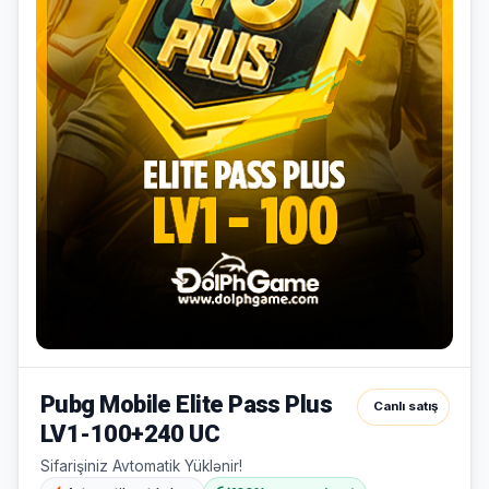
yoxdur.
Səbətiniz
Hamısına
boşdur
Sevdiyiniz
bax
məhsulları
əlavə
edin.
Alış-
verişə
başla
Pubg Mobile Elite Pass Plus
Canlı satış
LV1-100+240 UC
Sifarişiniz Avtomatik Yüklənir!