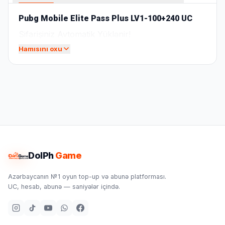
Pubg Mobile Elite Pass Plus LV1-100+240 UC
Sifarişiniz Avtomatik Yüklənir!
Hamısını oxu
DolPh
Game
Azərbaycanın №1 oyun top-up və abunə platforması.
UC, hesab, abunə — saniyələr içində.