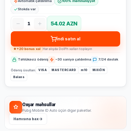
Avtomatik çatdırılma
100% məmnuniyyət
Stokda var
54.02 AZN
1
İndi satın al
+20 bonus xal
Hər alışda DolPh xalları toplayın
Təhlükəsiz ödəniş
~30 saniyə çatdırılma
7/24 dəstək
Ödəniş üsulları:
VISA
MASTERCARD
m10
MilliÖN
Balans
Oxşar məhsullar
Pubg Mobile ID Auto üçün digər paketlər.
Hamısına bax