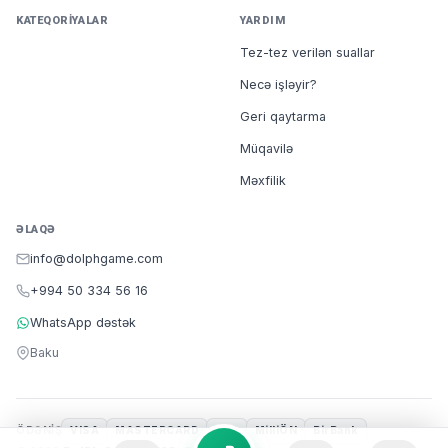
KATEQORIYALAR
YARDIM
Tez-tez verilən suallar
Necə işləyir?
Geri qaytarma
Müqavilə
Məxfilik
ƏLAQƏ
info@dolphgame.com
+994 50 334 56 16
WhatsApp dəstək
Baku
ÖDƏNIŞ
VISA
MASTERCARD
m10
MilliÖN
BirBank