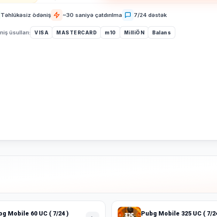
Təhlükəsiz ödəniş
~30 saniyə çatdırılma
7/24 dəstək
iş üsulları:
VISA
MASTERCARD
m10
MilliÖN
Balans
g Mobile 60 UC ( 7/24 )
Pubg Mobile 325 UC ( 7/24