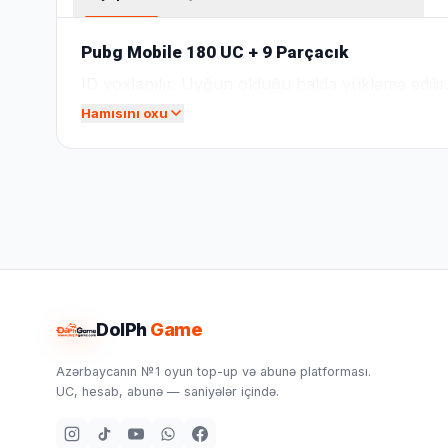
Pubg Mobile 180 UC + 9 Parçacık
ID yoxlanılır. Uyğun olduğu halda yükləmə edilir
Hamısını oxu
DolPh
Game
Azərbaycanın №1 oyun top-up və abunə platforması.
UC, hesab, abunə — saniyələr içində.