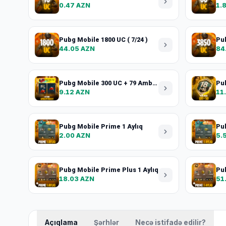
0.47 AZN
1.
Pubg Mobile 1800 UC ( 7/24 )
Pu
44.05 AZN
84
Pubg Mobile 300 UC + 79 Amblem parçacıq
9.12 AZN
11
Pubg Mobile Prime 1 Aylıq
Pub
2.00 AZN
5.
Pubg Mobile Prime Plus 1 Aylıq
Pub
18.03 AZN
51
Açıqlama
Şərhlər
Necə istifadə edilir?