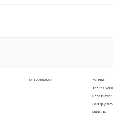
.
KATEQORIYALAR
YARDIM
Tez-tez veril
Necə işləyir?
Geri qaytarm
Müqavilə