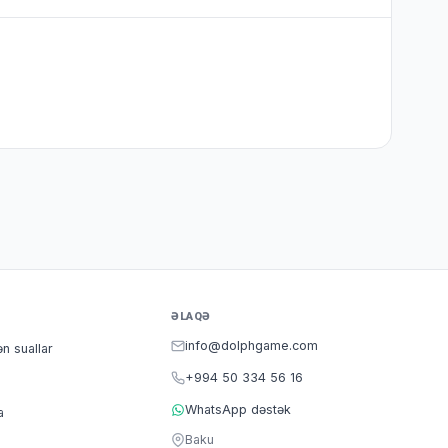
ƏLAQƏ
info@dolphgame.com
ən suallar
+994 50 334 56 16
WhatsApp dəstək
a
Baku