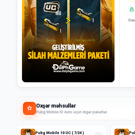
Bildiriş
yoxdur.
Ödən
Səbətiniz
Hamısına
boşdur
Sevdiyiniz
bax
məhsulları
əlavə
edin.
Alış-
verişə
başla
Oxşar məhsullar
Pubg Mobile ID Auto üçün digər paketlər.
Pubg Mobile 10 UC ( 7/24 )
Pub