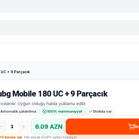
 UC + 9 Parçacık
ubg Mobile 180 UC + 9 Parçacık
yoxlanılır. Uyğun olduğu halda yükləmə edilir.
Avtomatik çatdırılma
100% məmnuniyyət
Stokda var
6.09 AZN
1
İn
+3 bonus xal
Hər alışda DolPh xalları toplayın