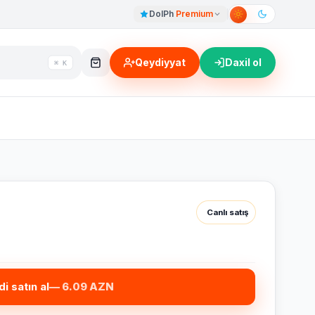
DolPh
Premium
Qeydiyyat
Daxil ol
⌘ K
Canlı satış
di satın al
— 6.09 AZN