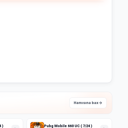
Hamısına bax
 )
Pubg Mobile 660 UC ( 7/24 )