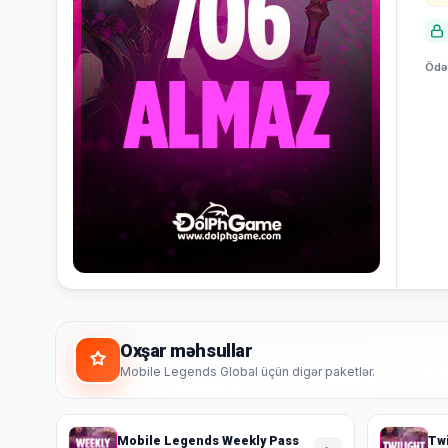
Bildiriş
yoxdur.
Ödən
Səbətiniz
Hamısına
boşdur
Sevdiyiniz
bax
məhsulları
əlavə
edin.
Alış-
verişə
başla
Oxşar məhsullar
Mobile Legends Global üçün digər paketlər.
Mobile Legends Weekly Pass
Twi