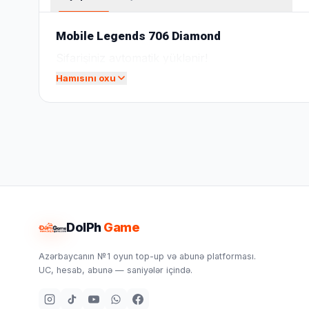
Mobile Legends 706 Diamond
Sifarişiniz avtomatik yüklənir!
Hamısını oxu
DolPh
Game
Azərbaycanın №1 oyun top-up və abunə platforması.
UC, hesab, abunə — saniyələr içində.