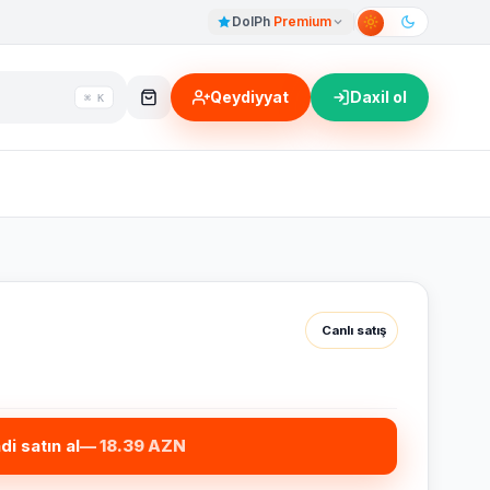
DolPh
Premium
Qeydiyyat
Daxil ol
⌘ K
Canlı satış
ndi satın al
— 18.39 AZN