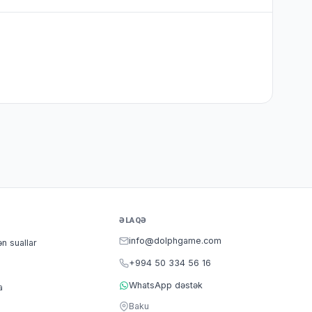
ƏLAQƏ
info@dolphgame.com
ən suallar
+994 50 334 56 16
WhatsApp dəstək
a
Baku