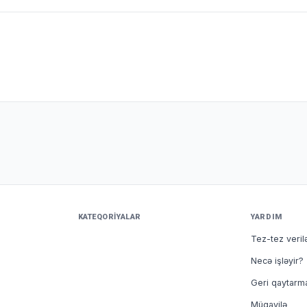
KATEQORIYALAR
YARDIM
Tez-tez veril
Necə işləyir?
Geri qaytarm
Müqavilə