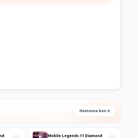
Hamısına bax
nd
Mobile Legends 11 Diamond