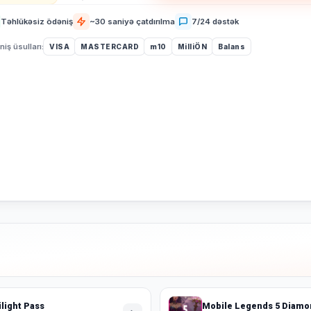
Təhlükəsiz ödəniş
~30 saniyə çatdırılma
7/24 dəstək
iş üsulları:
VISA
MASTERCARD
m10
MilliÖN
Balans
light Pass
Mobile Legends 5 Diamo