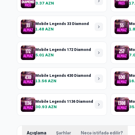
3.37 AZN
17
Mobile Legends 33 Diamond
Mo
1.48 AZN
1.
Mobile Legends 172 Diamond
Mo
5.01 AZN
7.
Mobile Legends 430 Diamond
Mo
13.56 AZN
16
Mobile Legends 1136 Diamond
Mo
30.93 AZN
35
Açıqlama
Şərhlər
Necə istifadə edilir?