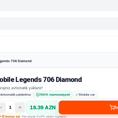
egends 706 Diamond
obile Legends 706 Diamond
arişiniz avtomatik yüklənir!
Avtomatik çatdırılma
100% məmnuniyyət
Stokda var
18.39 AZN
1
İ
+13 bonus xal
Hər alışda DolPh xalları toplayın