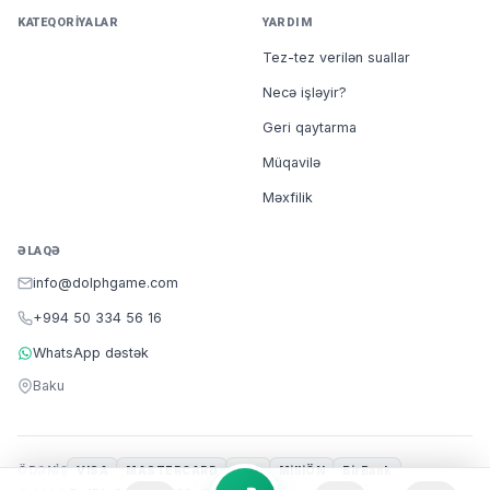
KATEQORIYALAR
YARDIM
Tez-tez verilən suallar
Necə işləyir?
Geri qaytarma
Müqavilə
Məxfilik
ƏLAQƏ
info@dolphgame.com
+994 50 334 56 16
WhatsApp dəstək
Baku
ÖDƏNIŞ
VISA
MASTERCARD
m10
MilliÖN
BirBank