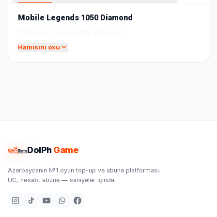
Mobile Legends 1050 Diamond
Sifarişiniz avtomatik yüklənir!
Hamısını oxu
DolPh
Game
Azərbaycanın №1 oyun top-up və abunə platforması.
UC, hesab, abunə — saniyələr içində.