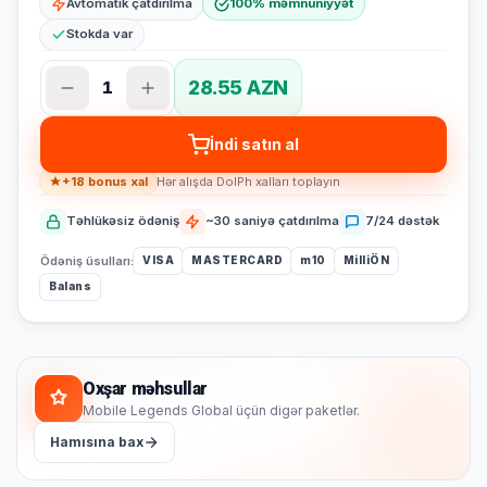
Avtomatik çatdırılma
100% məmnuniyyət
Stokda var
28.55 AZN
1
İndi satın al
+18 bonus xal
Hər alışda DolPh xalları toplayın
Təhlükəsiz ödəniş
~30 saniyə çatdırılma
7/24 dəstək
Ödəniş üsulları:
VISA
MASTERCARD
m10
MilliÖN
Balans
Oxşar məhsullar
Mobile Legends Global üçün digər paketlər.
Hamısına bax