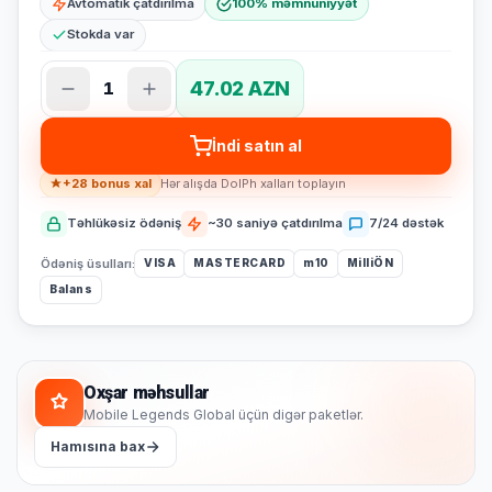
Avtomatik çatdırılma
100% məmnuniyyət
Stokda var
47.02 AZN
1
İndi satın al
+28 bonus xal
Hər alışda DolPh xalları toplayın
Təhlükəsiz ödəniş
~30 saniyə çatdırılma
7/24 dəstək
Ödəniş üsulları:
VISA
MASTERCARD
m10
MilliÖN
Balans
Oxşar məhsullar
Mobile Legends Global üçün digər paketlər.
Hamısına bax