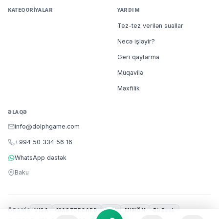
KATEQORIYALAR
YARDIM
Tez-tez verilən suallar
Necə işləyir?
Geri qaytarma
Müqavilə
Məxfilik
ƏLAQƏ
info@dolphgame.com
+994 50 334 56 16
WhatsApp dəstək
Baku
ÖDƏNIŞ
VISA
MASTERCARD
m10
MilliÖN
BirBank