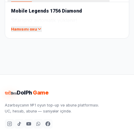
Mobile Legends 1756 Diamond
Sifarişiniz avtomatik yüklənir!
Hamısını oxu
DolPh
Game
Azərbaycanın №1 oyun top-up və abunə platforması.
UC, hesab, abunə — saniyələr içində.