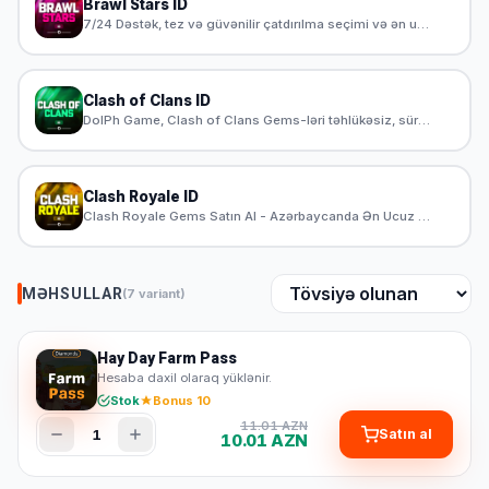
Brawl Stars ID
7/24 Dəstək, tez və güvənilir çatdırılma seçimi və ən ucuz Brawl Stars Gems məhsulları DolPh Game'da. Brawl Stars Gems satın al ən yeni məhsullara sahib ol. Azərbaycanda Brawl Stars Gems satışı 24/7 dolphgame.com 'da
Clash of Clans ID
DolPh Game, Clash of Clans Gems-ləri təhlükəsiz, sürətli və sərfəli qiymətlərlə təqdim edir. 24/7 müştəri dəstəyi ilə ehtiyaclarınıza cavab verən DolPh Game, Azərbaycanda Clash of Clans Gems satın almaq üçün ən yaxşı seçimdir. İndi qeydiyyatdan keçin və oyununuzun keyfiyyətini artırın!
Clash Royale ID
Clash Royale Gems Satın Al - Azərbaycanda Ən Ucuz və Güvənilir DolPh Game, Clash Royale Gems-ləri təhlükəsiz, sürətli və sərfəli qiymətlərlə təqdim edir. 24/7 müştəri dəstəyi ilə ehtiyaclarınıza cavab verən DolPh Game, Azərbaycanda Clash Royale Gems satın almaq üçün ən yaxşı seçimdir. İndi qeydiyyatdan keçin və oyununuzun keyfiyyətini artırın!
MƏHSULLAR
(7 variant)
Hay Day Farm Pass
Hesaba daxil olaraq yüklənir.
Stok
Bonus 10
11.01 AZN
1
Satın al
10.01 AZN