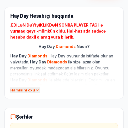
Hay Day Hesab içi haqqında
.
EDİLƏN DƏYİŞİKLİKDƏN SONRA PLAYER TAG ilə
vurmaq qeyri-mümkün oldu. Hal-hazırda sadəcə
hesaba daxil olaraq vura bilərik.
Hay Day
Diamonds
Nədir?
Hay Day
Diamonds
, Hay Day oyununda istifadə olunan
valyutadır.
Hay Day
Diamonds
ilə sizə lazım olan
məhsulları oyundakı mağazadan ala bilərsiniz. Oyuncu
personajınızı inkişaf etdirmək üçün lazım olan paketləri
Hay Day
Diamonds
ilə əldə edə bilərsiniz. Endirimli və ən
sərfəli
Hay Day
Diamonds
məhsulları üçün indi
Hamısını oxu
qeydiyyatdan keçin.
Hay Day
Diamonds
alın, daha güclü
personajlar yaradıb və oyundan həzz alın.
Hay Day
Diamonds
almaq üçün ən etibarlı ünvanınız
DolPh Game-dır.
Şərhlər
Hay Day
Diamonds
Hesaba daxil olaraq necə vurulur?