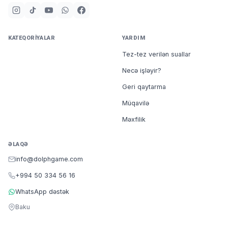
KATEQORIYALAR
YARDIM
Tez-tez verilən suallar
Necə işləyir?
Geri qaytarma
Müqavilə
Məxfilik
ƏLAQƏ
info@dolphgame.com
+994 50 334 56 16
WhatsApp dəstək
Baku