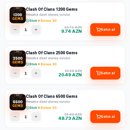
Clash Of Clans 1200 Gems
Hesaba daxil olaraq vurulur.
Stok
Bonus 20
10.71 AZN
1
Satın al
9.74 AZN
Clash Of Clans 2500 Gems
Hesaba daxil olaraq vurulur.
Stok
Bonus 30
22.54 AZN
1
Satın al
20.49 AZN
Clash Of Clans 6500 Gems
Hesaba daxil olaraq vurulur.
Stok
Bonus 50
53.60 AZN
1
Satın al
48.73 AZN