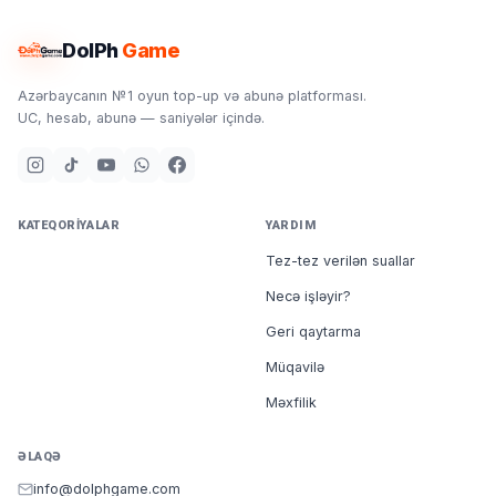
binalar inşa edərək öz kəndlərini inkişaf etdirirlər. Bu
binalar arasında qızıl mədənləri, iksir toplayıcıları, müdafiə
DolPh
Game
qüllələri və əsgər təlim düşərgələri mövcuddur.
Azərbaycanın №1 oyun top-up və abunə platforması.
Bonus Nədir?
UC, hesab, abunə — saniyələr içində.
Bonus
siz saytdan məhsul aldıqca balansınıza yığılır. Hər
məhsulun özünə uyğun bonusu var. Siz 100 bonus
yığdıqdan sonra
Bonuslarıma
daxil olub onu
1 AZN
kimi
dəyişə bilərsiniz. Bonus dəyişdirmək üçün minimum
KATEQORIYALAR
YARDIM
balansınızda
100 bonus
olmalıdır.
1 bonus = 0.01 AZN
Tez-tez verilən suallar
7/24 Dəstək, tez və güvənilir çatdırılma seçimi və ən
ucuz
Clash of Clans Gems
məhsulları DolPh Game'da.
Necə işləyir?
Clash of Clans Gems
satın al ən yeni məhsullara sahib ol.
Geri qaytarma
Tez ve güvənilir çatdırılma, ən ucuz
Clash of Clans Gems
DolPh Game’da!
Müqavilə
Məxfilik
ƏLAQƏ
info@dolphgame.com