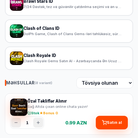
Brawl Stars ID
7/24 Dəstək, tez və güvənilir çatdırılma seçimi və ən ucuz Brawl Stars Gems məhsulları DolPh Game'da. Brawl Stars Gems satın al ən yeni məhsullara sahib ol. Azərbaycanda Brawl Stars Gems satışı 24/7 dolphgame.com 'da
Clash of Clans ID
DolPh Game, Clash of Clans Gems-ləri təhlükəsiz, sürətli və sərfəli qiymətlərlə təqdim edir. 24/7 müştəri dəstəyi ilə ehtiyaclarınıza cavab verən DolPh Game, Azərbaycanda Clash of Clans Gems satın almaq üçün ən yaxşı seçimdir. İndi qeydiyyatdan keçin və oyununuzun keyfiyyətini artırın!
Clash Royale ID
Clash Royale Gems Satın Al - Azərbaycanda Ən Ucuz və Güvənilir DolPh Game, Clash Royale Gems-ləri təhlükəsiz, sürətli və sərfəli qiymətlərlə təqdim edir. 24/7 müştəri dəstəyi ilə ehtiyaclarınıza cavab verən DolPh Game, Azərbaycanda Clash Royale Gems satın almaq üçün ən yaxşı seçimdir. İndi qeydiyyatdan keçin və oyununuzun keyfiyyətini artırın!
MƏHSULLAR
(8 variant)
Özəl Təkliflər Alınır
Sağ Altda çıxan online chata yazın!
Stok
Bonus 0
0.99 AZN
1
Satın al