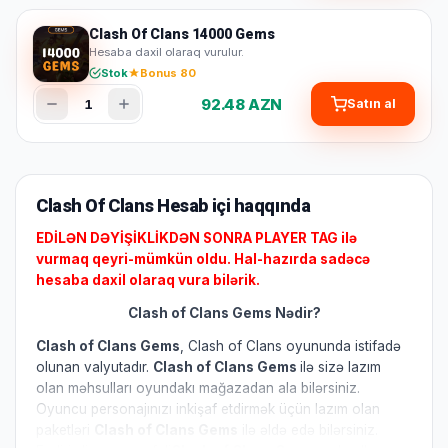
Clash Of Clans 14000 Gems
Hesaba daxil olaraq vurulur.
Stok
Bonus 80
92.48 AZN
1
Satın al
Clash Of Clans Hesab içi haqqında
EDİLƏN DƏYİŞİKLİKDƏN SONRA PLAYER TAG ilə
vurmaq qeyri-mümkün oldu. Hal-hazırda sadəcə
hesaba daxil olaraq vura bilərik.
Clash of Clans Gems Nədir?
Clash of Clans Gems
, Clash of Clans oyununda istifadə
olunan valyutadır.
Clash of Clans Gems
ilə sizə lazım
olan məhsulları oyundakı mağazadan ala bilərsiniz.
Oyuncu personajınızı inkişaf etdirmək üçün lazım olan
paketləri
Clash of Clans Gems
ilə əldə edə bilərsiniz.