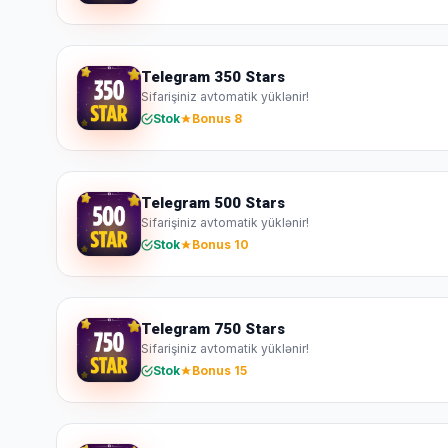
Telegram 350 Stars
Sifarişiniz avtomatik yüklənir!
Stok
Bonus 8
Telegram 500 Stars
Sifarişiniz avtomatik yüklənir!
Stok
Bonus 10
Telegram 750 Stars
Sifarişiniz avtomatik yüklənir!
Stok
Bonus 15