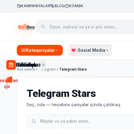
KAMPANİYALAR
BLOQ
KÖMƏK
Kateqoriyalar
Sosial Media
Hesabım
Bildirişlər
Səbətim
(0)
Ana səhifə
Telegram
Telegram Stars
esabdan
Son Bildirişlər
Səbətiniz hazır
çıx
Telegram Stars
Sizi
Hazırda
0
səbətinizdə
0
bildiriş
0
Seç, ödə — hesabına saniyələr içində çatdıraq.
gözləyir
məhsul
var
Canlı
bildirişlər
7/24
aktiv
aktiv
ödəniş