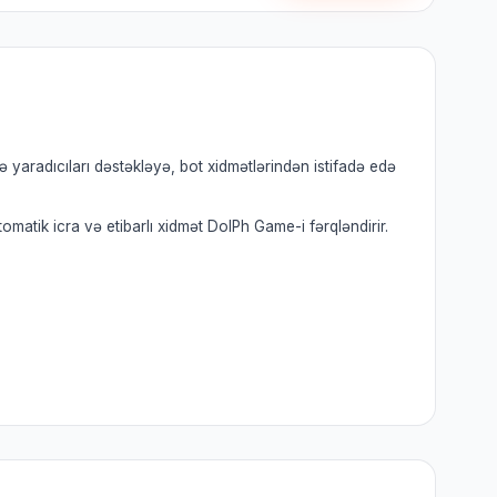
 yaradıcıları dəstəkləyə, bot xidmətlərindən istifadə edə
tomatik icra və etibarlı xidmət DolPh Game-i fərqləndirir.