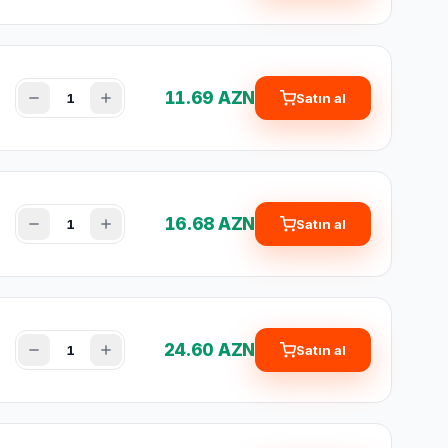
11.69 AZN
1
Satın al
16.68 AZN
1
Satın al
24.60 AZN
1
Satın al