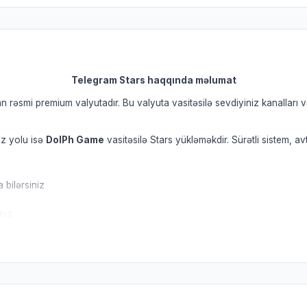
Telegram Stars haqqında məlumat
rəsmi premium valyutadır. Bu valyuta vasitəsilə sevdiyiniz kanalları və
iz yolu isə
DolPh Game
vasitəsilə Stars yükləməkdir. Sürətli sistem, av
 bilərsiniz
niz
lərsiniz