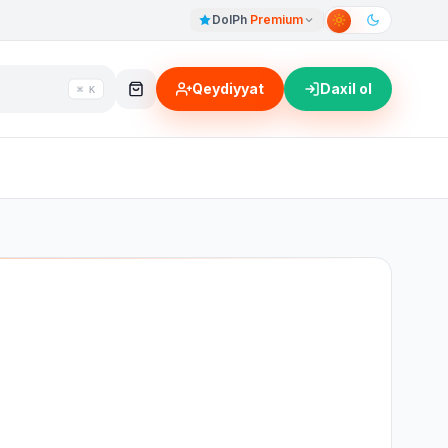
DolPh
Premium
Qeydiyyat
Daxil ol
⌘ K