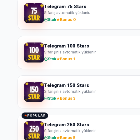
Telegram 75 Stars
Sifariş avtomatik yüklənir.
Stok
Bonus 0
Telegram 100 Stars
Sifarişiniz avtomatik yüklənir!
Stok
Bonus 1
Telegram 150 Stars
Sifarişiniz avtomatik yüklənir!
Stok
Bonus 3
POPULAR
Telegram 250 Stars
Sifarişiniz avtomatik yüklənir!
Stok
Bonus 5