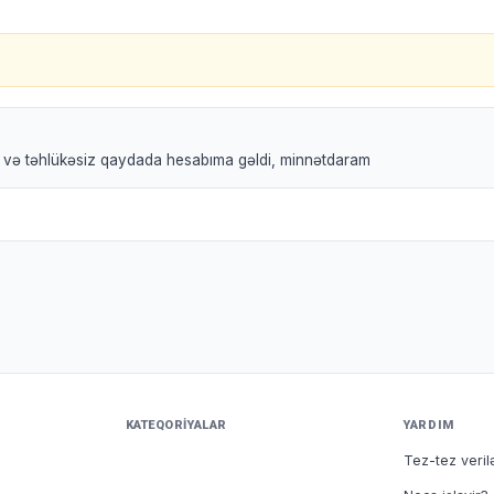
 görünəcək
in
li və təhlükəsiz qaydada hesabıma gəldi, minnətdaram
ername təyin etməlisiniz. Yanlış username daxil edildikdə balans başqa
bot) tərəfindən icra olunur
KATEQORIYALAR
YARDIM
Tez-tez veril