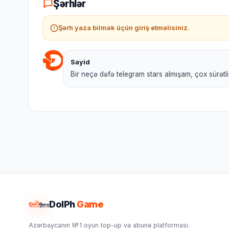
Şərhlər
Rahat və sürətli ödəniş imkanı təqdim edir
Telegram istifadəçi adı (username) necə tapılır?
Şərh yaza bilmək üçün giriş etməlisiniz.
Telegram tətbiqini açın
Settings (Ayarlar)
bölməsinə daxil olun
Sayid
Profil hissəsində
@username
(məsələn:
@dolphgame
)
Username-i kopyalayın və sifariş zamanı düzgün daxil ed
Bir neçə dəfə telegram stars almışam, çox sürət
📌
Vacib:
Əgər username yoxdursa, əvvəlcə profilinizdə us
Telegram Stars yükləmə prosesi necə işləyir?
DolPh Game saytında Telegram Stars məhsulunu seçin
Telegram username-inizi düzgün daxil edin
İstədiyiniz Stars paketini seçin
Ödənişi tamamlayın
Sifarişiniz maksimum
1 dəqiqə
ərzində avtomatik sistem (
Niyə Telegram Stars-u DolPh Game-dən almalısınız?
7/24 avtomatik sistem
⚡ Maksimum 1 dəqiqə ərzində yüklənmə
DolPh
Game
Tam avtomatik bot sistemi
Təhlükəsiz və etibarlı xidmət
Azərbaycanın №1 oyun top-up və abunə platforması.