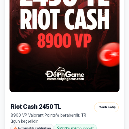
yoxdur.
Səbətiniz
Hamısına
boşdur
Sevdiyiniz
bax
məhsulları
əlavə
edin.
Alış-
verişə
başla
Riot Cash 2450 TL
Canlı satış
8900 VP Valorant Points'ə bərabərdir. TR
üçün keçərlidir.
Avtomatik çatdırılma
100% məmnuniyyət