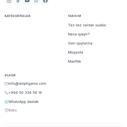
KATEQORIYALAR
YARDIM
Tez-tez verilən suallar
Necə işləyir?
Geri qaytarma
Müqavilə
Məxfilik
ƏLAQƏ
info@dolphgame.com
+994 50 334 56 16
WhatsApp dəstək
Baku