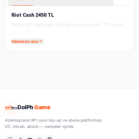
Riot Cash 2450 TL
8900 VP Valorant Points'ə bərabərdir. TR üçün
keçərlidir.
Hamısını oxu
DolPh
Game
Azərbaycanın №1 oyun top-up və abunə platforması.
UC, hesab, abunə — saniyələr içində.