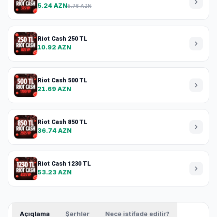
5.24 AZN
5.76 AZN
Riot Cash 250 TL
10.92 AZN
Riot Cash 500 TL
21.69 AZN
Riot Cash 850 TL
36.74 AZN
Riot Cash 1230 TL
53.23 AZN
Açıqlama
Şərhlər
Necə istifadə edilir?