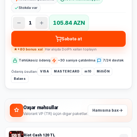
Stokda var
105.84 AZN
1
Səbətə at
+80 bonus xal
Hər alışda DolPh xalları toplayın
Təhlükəsiz ödəniş
~30 saniyə çatdırılma
7/24 dəstək
Ödəniş üsulları:
VISA
MASTERCARD
m10
MilliÖN
Balans
Oxşar məhsullar
Hamısına bax
Valorant VP (TR) üçün digər paketlər.
Riot Cash 120 TL