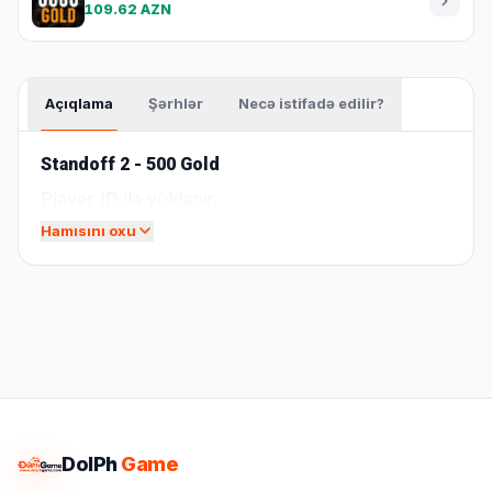
109.62 AZN
Açıqlama
Şərhlər
Necə istifadə edilir?
Standoff 2 - 500 Gold
Player ID ilə yüklənir.
Hamısını oxu
DolPh
Game