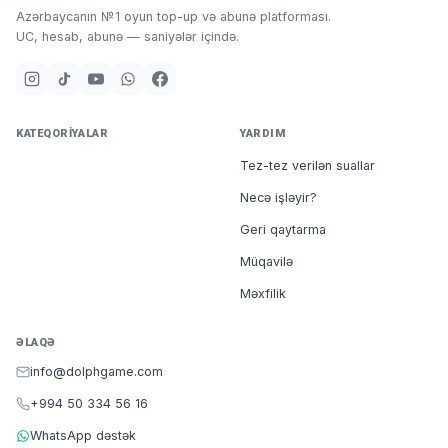
Azərbaycanın №1 oyun top-up və abunə platforması.
UC, hesab, abunə — saniyələr içində.
KATEQORIYALAR
YARDIM
Tez-tez verilən suallar
Necə işləyir?
Geri qaytarma
Müqavilə
Məxfilik
ƏLAQƏ
info@dolphgame.com
+994 50 334 56 16
WhatsApp dəstək