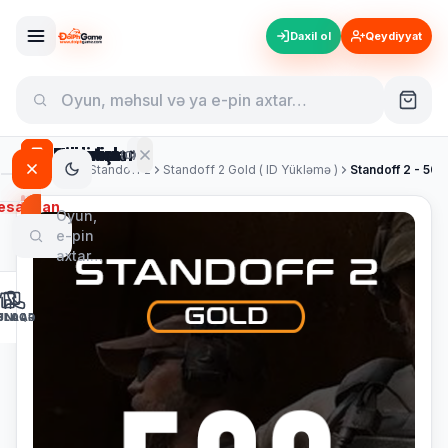
Daxil ol
Qeydiyyat
Hesabım
Bildirişlər
Səbətim
(0)
DolPh
Game
Ana səhifə
Standoff 2
Standoff 2 Gold ( ID Yükləmə )
Standoff 2 - 500
esabdan
Oyun,
Son Bildirişlər
Səbətiniz hazır
çıx
e-pin
Sizi
Hazırda
axtar…
0
səbətinizdə
0
bildiriş
0
gözləyir
məhsul
var
Canlı
UNLAR
ƏLAQƏ
BLOQ
bildirişlər
7/24
Hamısı
aktiv
aktiv
ödəniş
Bildiriş