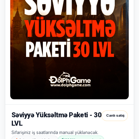
yoxdur.
Səbətiniz
Hamısına
boşdur
Sevdiyiniz
bax
məhsulları
əlavə
edin.
Alış-
verişə
başla
Səviyyə Yüksəltmə Paketi - 30
Canlı satış
LVL
Sifarişiniz iş saatlarında manual yüklənəcək.