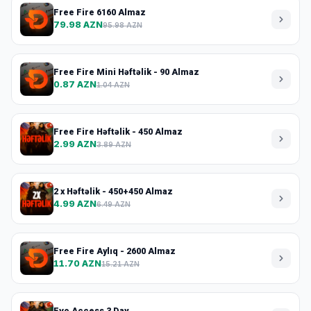
Free Fire 6160 Almaz
79.98 AZN
95.98 AZN
Free Fire Mini Həftəlik - 90 Almaz
0.87 AZN
1.04 AZN
Free Fire Həftəlik - 450 Almaz
2.99 AZN
3.89 AZN
2 x Həftəlik - 450+450 Almaz
4.99 AZN
6.49 AZN
Free Fire Aylıq - 2600 Almaz
11.70 AZN
15.21 AZN
Evo Access 3 Day