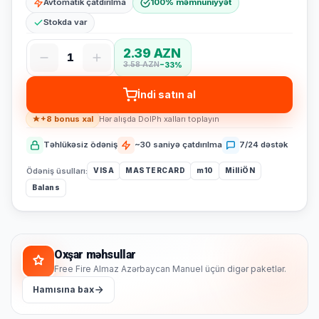
Avtomatik çatdırılma
100% məmnuniyyət
Stokda var
2.39 AZN
1
3.58 AZN
−33%
İndi satın al
+8 bonus xal
Hər alışda DolPh xalları toplayın
Təhlükəsiz ödəniş
~30 saniyə çatdırılma
7/24 dəstək
Ödəniş üsulları:
VISA
MASTERCARD
m10
MilliÖN
Balans
Oxşar məhsullar
Free Fire Almaz Azərbaycan Manuel üçün digər paketlər.
Hamısına bax