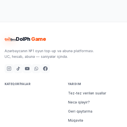
DolPh
Game
Azərbaycanın №1 oyun top-up və abunə platforması.
UC, hesab, abunə — saniyələr içində.
KATEQORIYALAR
YARDIM
Tez-tez verilən suallar
Necə işləyir?
Geri qaytarma
Müqavilə