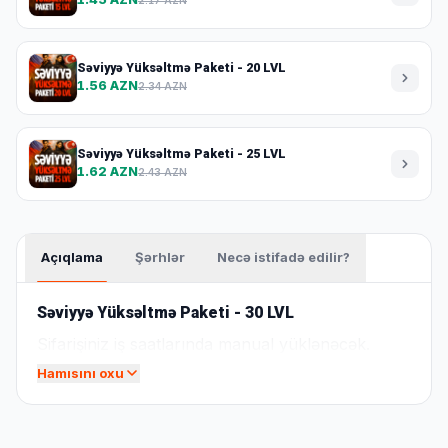
Səviyyə Yüksəltmə Paketi - 20 LVL
1.56 AZN
2.34 AZN
Səviyyə Yüksəltmə Paketi - 25 LVL
1.62 AZN
2.43 AZN
Açıqlama
Şərhlər
Necə istifadə edilir?
Səviyyə Yüksəltmə Paketi - 30 LVL
Sifarişiniz iş saatlarında manual yüklənəcək.
Hamısını oxu