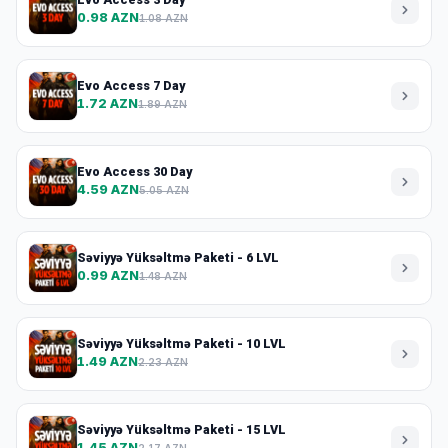
0.98 AZN
1.08 AZN
Evo Access 7 Day
1.72 AZN
1.89 AZN
Evo Access 30 Day
4.59 AZN
5.05 AZN
Səviyyə Yüksəltmə Paketi - 6 LVL
0.99 AZN
1.48 AZN
Səviyyə Yüksəltmə Paketi - 10 LVL
1.49 AZN
2.23 AZN
Səviyyə Yüksəltmə Paketi - 15 LVL
1.45 AZN
2.17 AZN