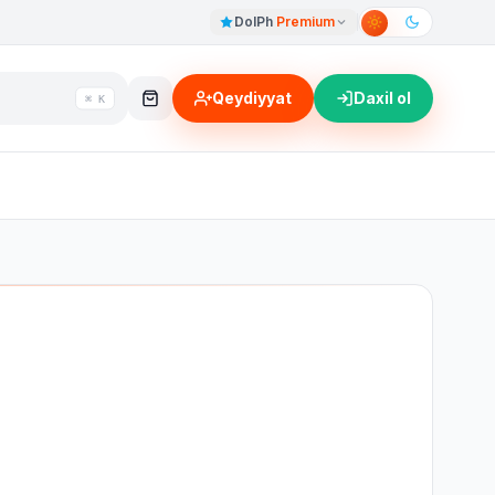
DolPh
Premium
Qeydiyyat
Daxil ol
⌘ K