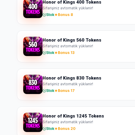
Honor of Kings 400 Tokens
Sifarişiniz avtomatik yüklənir!
Stok
Bonus 8
Honor of Kings 560 Tokens
Sifarişiniz avtomatik yüklənir!
Stok
Bonus 13
Honor of Kings 830 Tokens
Sifarişiniz avtomatik yüklənir!
Stok
Bonus 17
Honor of Kings 1245 Tokens
Sifarişiniz avtomatik yüklənir!
Stok
Bonus 20