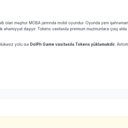
ib olan məşhur MOBA janrında mobil oyundur. Oyunda yeni qəhrəmanla
ük əhəmiyyət daşıyır. Tokens vasitəsilə premium məzmunlara çıxış əldə
hlükəsiz yolu isə
DolPh Game vasitəsilə Tokens yükləməkdir.
Avtoma
u valyuta vasitəsilə:
rsiniz
yunçular üçün hesab inkişafında mühüm rol oynayır.