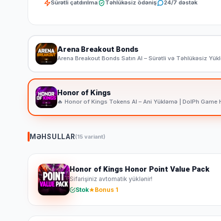
Sürətli çatdırılma
Təhlükəsiz ödəniş
24/7 dəstək
Bildiriş
yoxdur.
Arena Breakout Bonds
Səbətiniz
Hamısına
boşdur
Honor of Kings
Sevdiyiniz
bax
məhsulları
əlavə
edin.
MƏHSULLAR
(15 variant)
Alış-
verişə
Honor of Kings Honor Point Value Pack
başla
Sifarişiniz avtomatik yüklənir!
Stok
Bonus 1