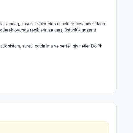
r açmaq, xüsusi skinlər əldə etmək və hesabınızı daha
 edərək oyunda rəqiblərinizə qarşı üstünlük qazana
tik sistem, sürətli çatdırılma və sərfəli qiymətlər DolPh