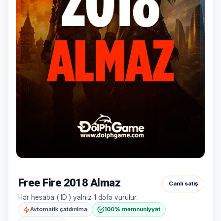
yoxdur.
Səbətiniz
Hamısına
boşdur
Sevdiyiniz
bax
məhsulları
əlavə
edin.
Alış-
verişə
başla
Free Fire 2018 Almaz
Canlı satış
Hər hesaba ( ID ) yalnız 1 dəfə vurulur.
Avtomatik çatdırılma
100% məmnuniyyət