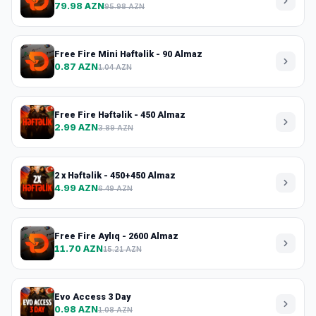
79.98 AZN
95.98 AZN
Free Fire Mini Həftəlik - 90 Almaz
0.87 AZN
1.04 AZN
Free Fire Həftəlik - 450 Almaz
2.99 AZN
3.89 AZN
2 x Həftəlik - 450+450 Almaz
4.99 AZN
6.49 AZN
Free Fire Aylıq - 2600 Almaz
11.70 AZN
15.21 AZN
Evo Access 3 Day
0.98 AZN
1.08 AZN