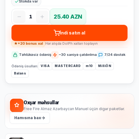
Stokda var
25.40 AZN
1
İndi satın al
+20 bonus xal
Hər alışda DolPh xalları toplayın
Təhlükəsiz ödəniş
~30 saniyə çatdırılma
7/24 dəstək
Ödəniş üsulları:
VISA
MASTERCARD
m10
MilliÖN
Balans
Oxşar məhsullar
Free Fire Almaz Azərbaycan Manuel üçün digər paketlər.
Hamısına bax