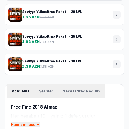
Səviyyə Yüksəltmə Paketi - 20 LVL
1.56 AZN
2.34 AZN
Səviyyə Yüksəltmə Paketi - 25 LVL
1.62 AZN
2.43 AZN
Səviyyə Yüksəltmə Paketi - 30 LVL
2.39 AZN
3.58 AZN
Açıqlama
Şərhlər
Necə istifadə edilir?
Free Fire 2018 Almaz
Hər hesaba ( ID ) yalnız 1 dəfə vurulur.
Hamısını oxu