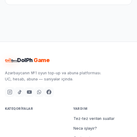
DolPh
Game
Azərbaycanın №1 oyun top-up və abunə platforması.
UC, hesab, abunə — saniyələr içində.
KATEQORIYALAR
YARDIM
Tez-tez verilən suallar
Necə işləyir?